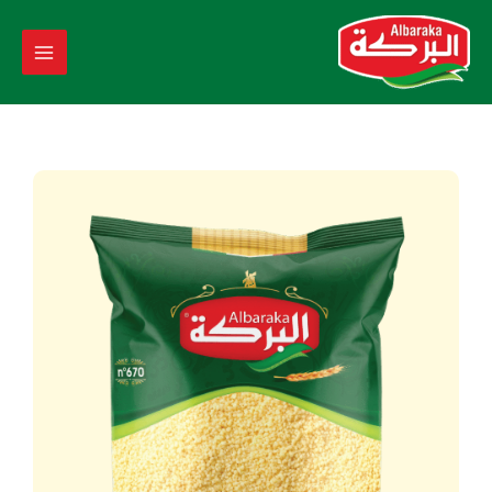
خطي
لى
لمحتوى