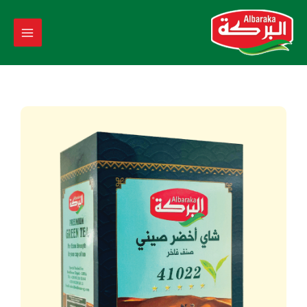
خطي
لى
لمحتوى